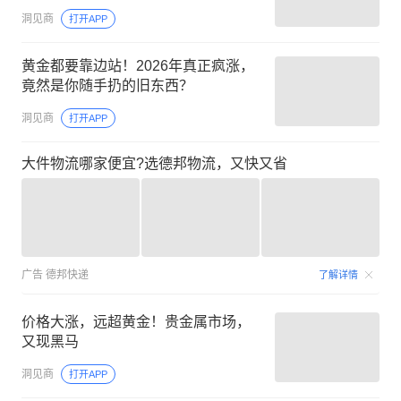
洞见商
打开APP
黄金都要靠边站！2026年真正疯涨，
竟然是你随手扔的旧东西？
洞见商
打开APP
大件物流哪家便宜?选德邦物流，又快又省
广告
德邦快递
了解详情
价格大涨，远超黄金！贵金属市场，
又现黑马
洞见商
打开APP