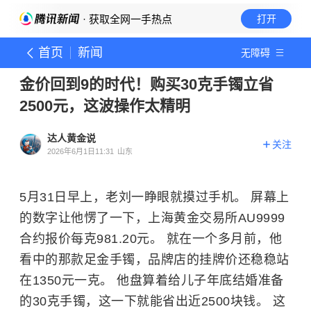
· 获取全网一手热点
打开
首页
新闻
无障碍
金价回到9的时代！购买30克手镯立省
2500元，这波操作太精明
达人黄金说
关注
2026年6月1日11:31
山东
5月31日早上，老刘一睁眼就摸过手机。 屏幕上
的数字让他愣了一下，上海黄金交易所AU9999
合约报价每克981.20元。 就在一个多月前，他
看中的那款足金手镯，品牌店的挂牌价还稳稳站
在1350元一克。 他盘算着给儿子年底结婚准备
的30克手镯，这一下就能省出近2500块钱。 这