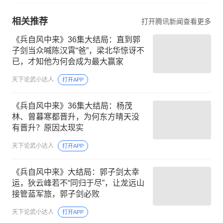
相关推荐
打开腾讯新闻查看更多
《兵自风中来》36集大结局：直到郭
子剑当众喊陈汉霄“爸”，梁北华惊讶不
已，才知他为何会成为最大赢家
天下论武小达人
打开APP
《兵自风中来》36集大结局：杨茂
林、曾暮寒都晋升，为何东方晴天没
有晋升？原因太现实
天下论武小达人
打开APP
《兵自风中来》大结局：郭子剑太幸
运，狄云峰若不“同归于尽”，让龙远山
接管蓝军旅，郭子剑必败
天下论武小达人
打开APP