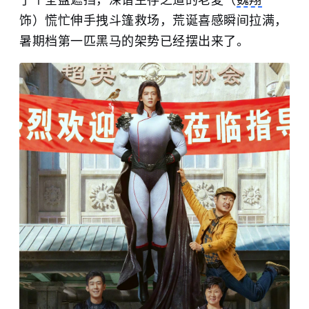
饰）慌忙伸手拽斗篷救场，荒诞喜感瞬间拉满，
暑期档第一匹黑马的架势已经摆出来了。