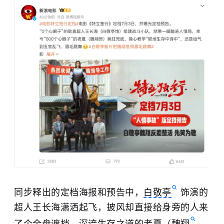
同步释出的定档海报和预告中，
白敬亭
饰演的
超人王长海潇洒起飞，披风却直接给身旁的人来
了个全盘遮挡，深谙生存之道的老夏（
魏翔