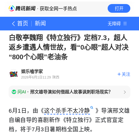
· 获取全网一手热点
打开
首页
新闻
无障碍
白敬亭魏翔《特立独行》定档7.3，超人
返乡遭遇人情世故，看“0心眼”超人对决
“800个心眼”老油条
娱乐嗑学家
关注
2026年6月1日11:29
陕西
问AI
·
邢文雄导演如何借超人故事讽刺职场现实？
6月1日，由《
这个杀手不太冷静
》导演邢文雄
自编自导的喜剧新作《特立独行》正式官宣定
档，将于7月3日暑期档全国上映。