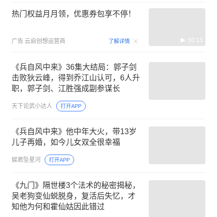
热门权益月月领，优惠券包享不停！
00:15
广告
云启创想运营商
了解详情
《兵自风中来》36集大结局：郭子剑
击败狄云峰，得到乔江山认可，6人升
职，郭子剑、江胜强成副参谋长
天下论武小达人
打开APP
《兵自风中来》他中年大火，带13岁
儿子再婚，如今儿女双全很幸福
娱君坠星河
打开APP
《九门》隔世楼3个法术的秘密揭秘，
吴老狗变仙蜕脱身，复活后失忆，才
知他为何和霍仙姑因此错过