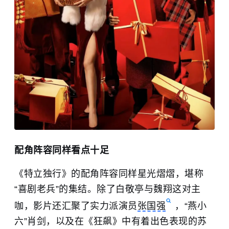
配角阵容同样看点十足
《特立独行》的配角阵容同样星光熠熠，堪称
“喜剧老兵”的集结。除了白敬亭与魏翔这对主
咖，影片还汇聚了实力派演员
张国强
，“燕小
六”
肖剑
，以及在《狂飙》中有着出色表现的
苏