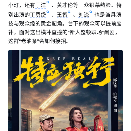
小玎
，还有
于洋
、黄才伦等一众银幕熟脸。特
别出演的
丁勇岱
、
王智
、
刘流
也是兼具演
技与观众缘的黄金配角。台下的观众可以提前脑
补，面对这出横冲直撞的“新人整顿职场”闹剧，
这群“老油条”会如何接招。