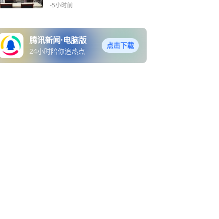
太有意思了！
-5小时前
腾讯新闻·电脑版
点击下载
24小时陪你追热点