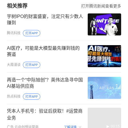
相关推荐
打开腾讯新闻查看更多
宇树IPO的财富盛宴，注定只有少数人
赚到
腾讯科技
打开APP
AI医疗，可能是大模型最先赚到钱的
赛道
大霞漫谈
打开APP
再造一个“中际旭创”？英伟达急寻中国
AI基站供应商
热点科技
打开APP
凭本人手机号：验证后获取！#运营商
业务
00:15
广告
云启创想运营商
了解详情