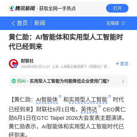
· 获取全网一手热点
打开
首页
新闻
无障碍
黄仁勋：AI智能体和实用型人工智能时
代已经到来
财联社
关注
2026年6月1日11:27
上海
上海报业集团旗下《财联社》官方
账号
问AI
·
实用型人工智能为何能降低企业使用门槛?
【黄仁勋：
AI智能体
和
实用型人工智能
时代
已经到来】财联社6月1日电，
英伟达
CEO黄仁
勋6月1日在GTC Taipei 2026大会发表主题演讲。
黄仁勋
表示，AI智能体和实用型人工智能时代已
经到来。