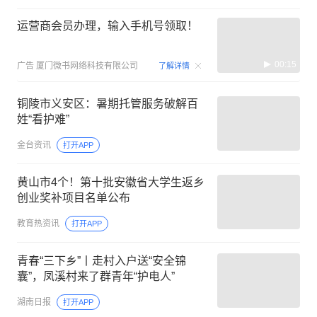
运营商会员办理，输入手机号领取！
00:15
广告
厦门微书网络科技有限公司
了解详情
铜陵市义安区：暑期托管服务破解百
姓“看护难”
金台资讯
打开APP
黄山市4个！第十批安徽省大学生返乡
创业奖补项目名单公布
教育热资讯
打开APP
青春“三下乡”丨走村入户送“安全锦
囊”，凤溪村来了群青年“护电人”
湖南日报
打开APP