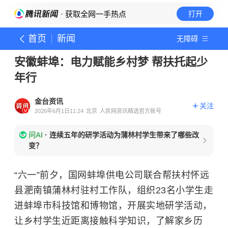
· 获取全网一手热点
打开
首页
新闻
无障碍
安徽蚌埠：电力赋能乡村梦 帮扶托起少
年行
金台资讯
关注
2026年6月1日11:24
北京
人民网资讯精选官方账号
问AI
·
连续五年的研学活动为蒲林村学生带来了哪些改
变？
“六一”前夕，国网蚌埠供电公司联合帮扶村怀远
县淝南镇蒲林村驻村工作队，组织23名小学生走
进蚌埠市科技馆和博物馆，开展实地研学活动，
让乡村学生近距离接触科学知识，了解家乡历