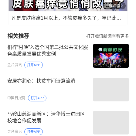
了解详情
凡是皮肤瘙痒1月以上，不管皮痒多久了，牢记此法，快！准！狠！
相关推荐
打开腾讯新闻查看更多
桐梓“村晚”入选全国第二批公共文化服
务高质量发展优秀案例
金台资讯
打开APP
安居亦润心：扶贫车间诗意流淌
中国日报网
打开APP
马鞍山慈湖高新区：清华博士进园区
校地合作促发展
金台资讯
打开APP