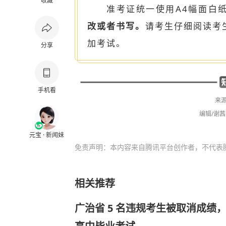
收藏
准考证统一使用A4幅面白
改或者书写。
请考生仔细阅读考
加考试。
分享
手机看
来
编辑/谢茜
元宝 · 新闻妹
免责声明：本内容来自腾讯平台创作者，不代表
相关推荐
广治省 5 名违规考生被取消成绩，获