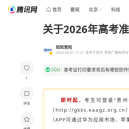
首页
要闻
北京
科技
关于2026年高考
知知贵阳
2026-06-01 11:21
发布于
贵州
贵阳广播电视台
问AI
·
准考证打印要求背后有哪些防作
1
即时起
，
考生可登录“贵
评论
（http://gkks.eaagz.o
（APP可通过华为应用市场、苹果