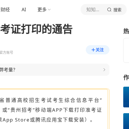
财经
AI
更多
知知贵阳
搜索
准考证打印的通告
热
关注
官方账号
弊考量？
作
州省普通高校招生考试考生综合信息平台”
rg.cn）或“贵州招考”移动端APP下载打印准考证
App Store或腾讯应用宝下载安装）。