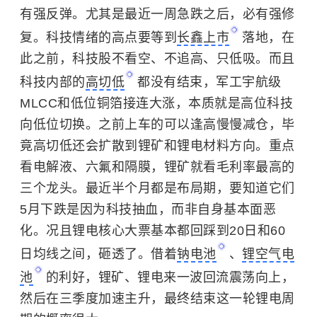
有强反弹。尤其是最近一周急跌之后，必有强修
复。科技情绪的高点要等到
长鑫上市
落地，在
此之前，科技股不看空、不追高、只低吸。而且
科技内部的
高切低
都没有结束，军工宇航级
MLCC和低位铜箔接连大涨，本质就是高位科技
向低位切换。之前上车的可以逢高慢慢减仓，毕
竟高切低还会扩散到锂矿和锂电材料方向。重点
看电解液、六氟和隔膜，锂矿就看毛利率最高的
三个龙头。最近半个月都是布局期，要知道它们
5月下跌是因为科技抽血，而非自身基本面恶
化。况且锂电核心大票基本都回踩到20日和60
日均线之间，砸透了。借着
钠电池
、
锂空气电
池
的利好，锂矿、锂电来一波回流震荡向上，
然后在三季度加速主升，最终结束这一轮锂电周