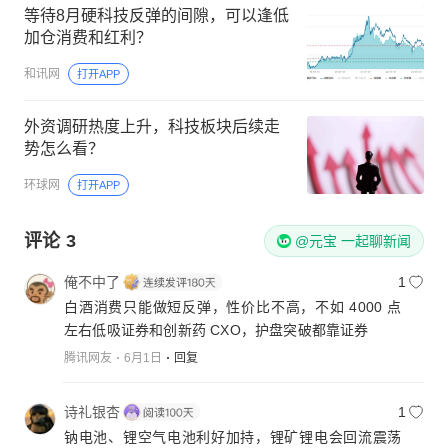
等待8月硬科技反弹的间隙，可以逢低
加仓消费和红利？
和讯网
打开APP
外资调研热度上升，科技板块后续走
势怎么看？
环球网
打开APP
评论
3
@元宝 一起聊新闻
俺不中了
1
白酒消费只能做短反弹，性价比不高，不如 4000 点
左右低吸证券和创新药 CXO，护盘突破都靠证券
腾讯网友
6月1日
回复
诗礼银杏
1
钠电池、锂空气电池利好加持，锂矿锂电会回流震荡