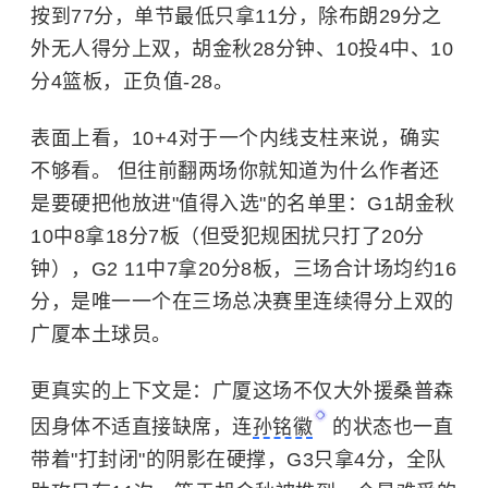
按到77分，单节最低只拿11分，除布朗29分之
外无人得分上双，胡金秋28分钟、10投4中、10
分4篮板，正负值-28。
表面上看，10+4对于一个内线支柱来说，确实
不够看。 但往前翻两场你就知道为什么作者还
是要硬把他放进"值得入选"的名单里：G1胡金秋
10中8拿18分7板（但受犯规困扰只打了20分
钟），G2 11中7拿20分8板，三场合计场均约16
分，是唯一一个在三场总决赛里连续得分上双的
广厦本土球员。
更真实的上下文是：广厦这场不仅大外援桑普森
因身体不适直接缺席，连
孙铭徽
的状态也一直
带着"打封闭"的阴影在硬撑，G3只拿4分，全队