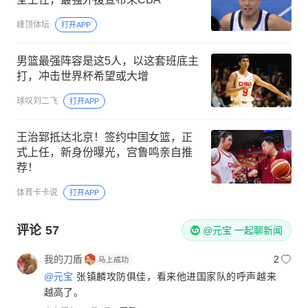
峰顶体坛
打开APP
男篮最强阵容是这5人，以这套班底主
打，冲击世界杯希望或大增
球叹刘二飞
打开APP
王治郅抵达北京！签约中国女篮，正
式上任，新身份曝光，宫鲁鸣亲自推
荐！
体育卡卡说
打开APP
评论
57
@元宝 一起聊新闻
我的刀盾
2
@元宝
张镇麟攻防俱佳，看来他进国家队的呼声越来
越高了。