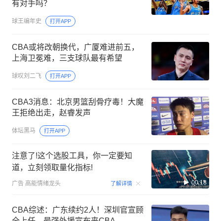
有对手吗？
球王编年史
打开APP
CBA或将改朝换代，广厦难进前五，
上海卫冕难，三支球队最有希望
球叹刘二飞
打开APP
CBA3消息：北京男篮刮骨疗毒！大魔
王拒绝出走，赵睿发声
体坛黑马
打开APP
注意了!这个选股工具，你一定要知
道，立刻领取量化指标!
00:18
广告
高能情绪龙头
了解详情
CBA综述：广东续约2人！深圳官宣顾
全上任，最强外援宣布来CBA