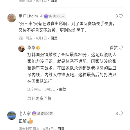
湖南网友
6月1日
回复
用户1hqlm_4
3
“张三丰”只有在联赛出彩啊，到了国际赛场畏手畏脚，
又传不好且又不敢投，更别说炸筐了，
四川网友
6月1日
回复
华华
首赞
打韩国张镇麟砍了全队最高20分，这足以说明人
家能力没问题，就是体系不适配，国家队没给张
镇麟布置战术，在国家队永远都是老掉牙的后卫
吊内线，内线大中锋强吃，这种最落后的打法只
在国家队流行
辽宁网友
6月1日
回复
展开更多回复
老人家
3
正解
澳大利亚网友
6月1日
回复