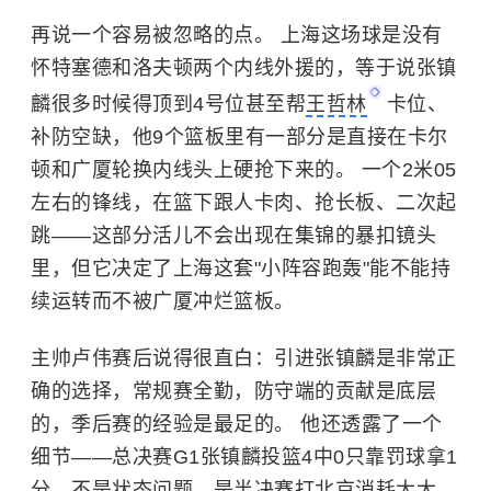
再说一个容易被忽略的点。 上海这场球是没有
怀特塞德和洛夫顿两个内线外援的，等于说张镇
麟很多时候得顶到4号位甚至帮
王哲林
卡位、
补防空缺，他9个篮板里有一部分是直接在卡尔
顿和广厦轮换内线头上硬抢下来的。 一个2米05
左右的锋线，在篮下跟人卡肉、抢长板、二次起
跳——这部分活儿不会出现在集锦的暴扣镜头
里，但它决定了上海这套"小阵容跑轰"能不能持
续运转而不被广厦冲烂篮板。
主帅卢伟赛后说得很直白：引进张镇麟是非常正
确的选择，常规赛全勤，防守端的贡献是底层
的，季后赛的经验是最足的。 他还透露了一个
细节——总决赛G1张镇麟投篮4中0只靠罚球拿1
分，不是状态问题，是半决赛打北京消耗太大、