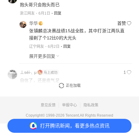
抱头哥只会抱头而已
浙江网友
6月1日
回复
华华
首赞
张镇麟总决赛战绩15战全胜，其中打浙江两队直
接剃了个12比0的大光头
辽宁网友
6月2日
回复
展开更多回复
⊥séi╮μ
1
自信了，还是底气足
正在加载
黑龙江网友
6月1日
回复
意见反馈
举报中心
隐私政策
Copyright© 1998-
2026
Tencent.All Rights Reserved
打开
腾讯新闻，看更多热点资讯