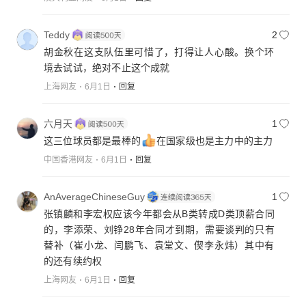
Teddy
2
胡金秋在这支队伍里可惜了，打得让人心酸。换个环
境去试试，绝对不止这个成就
上海网友
6月1日
回复
六月天
1
这三位球员都是最棒的
在国家级也是主力中的主力
中国香港网友
6月1日
回复
AnAverageChineseGuy
1
张镇麟和李宏权应该今年都会从B类转成D类顶薪合同
的，李添荣、刘铮28年合同才到期，需要谈判的只有
替补（崔小龙、闫鹏飞、袁堂文、偰李永炜）其中有
的还有续约权
上海网友
6月1日
回复