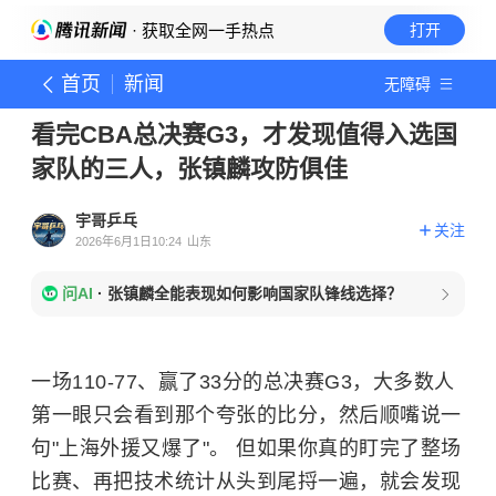
· 获取全网一手热点
打开
首页
新闻
无障碍
看完CBA总决赛G3，才发现值得入选国
家队的三人，张镇麟攻防俱佳
宇哥乒乓
关注
2026年6月1日10:24
山东
问AI
·
张镇麟全能表现如何影响国家队锋线选择？
一场110-77、赢了33分的总决赛G3，大多数人
第一眼只会看到那个夸张的比分，然后顺嘴说一
句"上海外援又爆了"。 但如果你真的盯完了整场
比赛、再把技术统计从头到尾捋一遍，就会发现