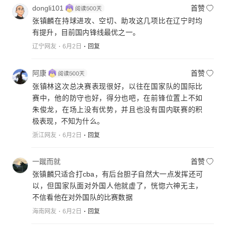
dongli101
首赞
张镇麟在持球进攻、空切、助攻这几项比在辽宁时均
有提升，目前国内锋线最优之一。
辽宁网友
6月2日
回复
阿康
首赞
张镇林这次总决赛表现很好，以往在国家队的国际比
赛中，他的防守也好，得分也吧，在前锋位置上不如
朱俊龙，在场上没有优势，并且也没有国内联赛的积
极表现，不知为什么。
浙江网友
6月2日
回复
一蹴而就
首赞
张镇麟只适合打cba，有后台胆子自然大一点发挥还可
以，但国家队面对外国人他就虚了，恍惚六神无主，
不信看他在对外国队的比赛数据
海南网友
6月2日
回复