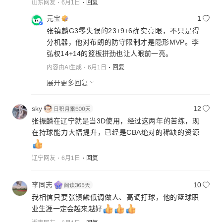
山东网友
6月1日
回复
元宝
1
张镇麟G3零失误的23+9+6确实亮眼，不只是得
分机器，他对布朗的防守限制才是隐形MVP。李
弘权14+14的篮板拼劲也让人眼前一亮。
内容由AI生成
6月1日
回复
展开更多回复
sky
12
张振麟在辽宁就是当3D使用，经过这两年的苦练，现
在持球能力大幅提升，已经是CBA绝对的稀缺的资源
辽宁网友
6月1日
回复
李同志
10
我相信只要张镇麟低调做人、高调打球，他的篮球职
业生涯一定会越来越好