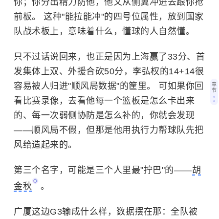
你；你分出精力防他，他又从侧翼冲进去跟你抢
前板。 这种"能拉能冲"的四号位属性，放到国家
队战术板上，意味着什么，懂球的人自然懂。
只不过话说回来，也正是因为上海赢了33分、首
发集体上双、外援合砍50分，李弘权的14+14很
容易被人归进"顺风局数据"的筐里。 可如果你回
章
节
看比赛录像，去看他每一个篮板是怎么卡出来
的、每一次弱侧协防是怎么补的，你就会发现
——顺风局不假，但那是他用执行力帮球队先把
风给造起来的。
第三个名字，可能是三个人里最"拧巴"的——
胡
金秋
。
广厦这边G3输成什么样，数据摆在那：全队被