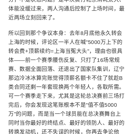
体能没缓过来，两人沟通后控制了上场时间，最
近两场立刻回来了。
所以回到那个争议本身：去年8月底他永久转会
上海的时候，评论区一半人在喊"5000万上下的
转会费+顶薪续约=上海当冤大头"，理由也很具
体——前一个赛季腰伤反复、只打了16场常规
赛、数据全面回落、还退出了国家队集训，辽宁
那边冷冰冰算完账觉得顶薪名额卡不住了就趁B
类合同还剩一年套现换两个年轻人，各取所需。
可一个赛季走下来，尤其是这轮总决赛前三场打
完后，你会发现这笔账根本不是"值不值5000
万"的问题，而是当一个球员能在总决赛舞台上
同时当你最好的终结点、最好的领防人、最好的
转换发动机，还不失误的时候，你再去争论他