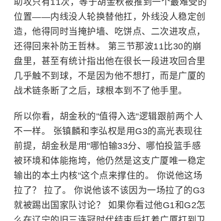
助攻只有11次，等于胡金秋被推到一个最难受的
位置——内线没人轮换替他扛，外线没人稳定创
造，他得同时当掩护墙、吃饼点、二次进攻点，
还得回来补防王哲林。 第三节那波11比30的崩
盘里，甚至有统计指出他在很长一段进攻回合里
几乎触不到球，不是因为他不想打，而是广厦的
战术链条断了之后，球根本到不了他手里。
所以你看，胡金秋的"值得入选"逻辑跟前两个人
不一样。 张镇麟和李弘权是用G3的高光表现往
前提，胡金秋是用"哪怕输33分、哪怕投篮手感
被环境和体能拖垮，他仍然是这支广厦唯一稳定
输出的本土内核"这个点来撑住的。 你说他这场
拉了？ 拉了。 你说他该不该因为一场拉了的G3
就被踢出国家队讨论？ 如果你看过他G1和G2怎
么在辽宁的旧三连冠时代结束后扛着广厦打到卫