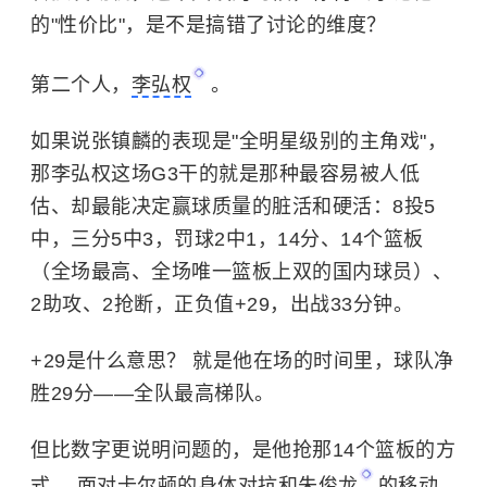
的"性价比"，是不是搞错了讨论的维度？
第二个人，
李弘权
。
如果说张镇麟的表现是"全明星级别的主角戏"，
那李弘权这场G3干的就是那种最容易被人低
估、却最能决定赢球质量的脏活和硬活：8投5
中，三分5中3，罚球2中1，14分、14个篮板
（全场最高、全场唯一篮板上双的国内球员）、
2助攻、2抢断，正负值+29，出战33分钟。
+29是什么意思？ 就是他在场的时间里，球队净
胜29分——全队最高梯队。
但比数字更说明问题的，是他抢那14个篮板的方
式。 面对卡尔顿的身体对抗和
朱俊龙
的移动