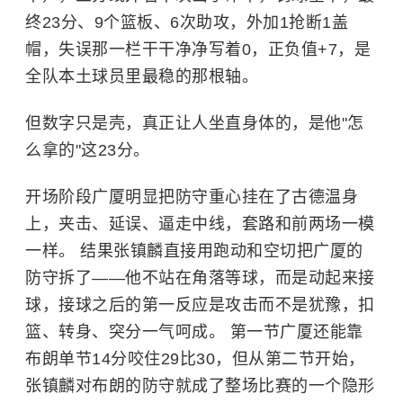
终23分、9个篮板、6次助攻，外加1抢断1盖
帽，失误那一栏干干净净写着0，正负值+7，是
全队本土球员里最稳的那根轴。
但数字只是壳，真正让人坐直身体的，是他"怎
么拿的"这23分。
开场阶段广厦明显把防守重心挂在了古德温身
上，夹击、延误、逼走中线，套路和前两场一模
一样。 结果张镇麟直接用跑动和空切把广厦的
防守拆了——他不站在角落等球，而是动起来接
球，接球之后的第一反应是攻击而不是犹豫，扣
篮、转身、突分一气呵成。 第一节广厦还能靠
布朗单节14分咬住29比30，但从第二节开始，
张镇麟对布朗的防守就成了整场比赛的一个隐形