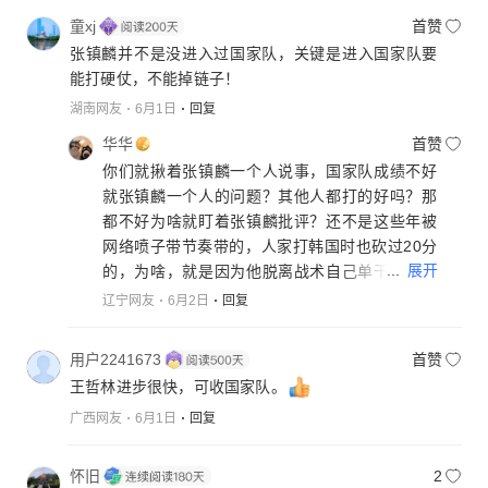
童xj
首赞
张镇麟并不是没进入过国家队，关键是进入国家队要
能打硬仗，不能掉链子！
湖南网友
6月1日
回复
华华
首赞
你们就揪着张镇麟一个人说事，国家队成绩不好
就张镇麟一个人的问题？其他人都打的好吗？那
都不好为啥就盯着张镇麟批评？还不是这些年被
网络喷子带节奏带的，人家打韩国时也砍过20分
...
展开
的，为啥，就是因为他脱离战术自己单干才换来
的爆发，他要是按照国家队那个老旧战术永远后
辽宁网友
6月2日
回复
卫给中锋喂球打内线，永远没机会打出来。为啥
人家在辽宁和上海就能打出来，那是主教练给张
用户2241673
首赞
镇麟布置战术。
王哲林进步很快，可收国家队。
广西网友
6月1日
回复
怀旧
2