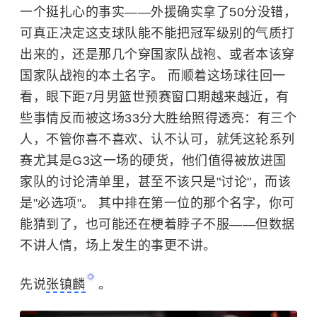
一个挺扎心的事实——外援确实拿了50分没错，
可真正决定这支球队能不能把冠军级别的气质打
出来的，还是那几个穿国家队战袍、或者本该穿
国家队战袍的本土名字。 而顺着这场球往回一
看，眼下距7月男篮世预赛窗口期越来越近，有
些事情反而被这场33分大胜给照得透亮：有三个
人，不管你喜不喜欢、认不认可，就凭这轮系列
赛尤其是G3这一场的硬货，他们值得被放进国
家队的讨论清单里，甚至不该只是"讨论"，而该
是"必选项"。 其中排在第一位的那个名字，你可
能猜到了，也可能还在梗着脖子不服——但数据
不讲人情，场上发生的事更不讲。
先说
张镇麟
。