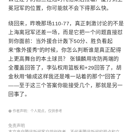
冕冠军的位置，你可能就不会下得那么快。
绕回来，昨晚那场110-77，真正刺激讨论的不是
上海离冠军还差一场，而是它把一个问题直接怼
到你面前：当外援合计轰下50分、胜负看起
来"像外援秀"的时候，你怎么判断谁是真正配得
上更高舞台的本土球员？ 张镇麟用攻防两端的
全覆盖回答了，李弘权用篮板和+29回答了，胡
金秋用"输成这样我还是唯一站着的那个"回答了
——至于这三个答案你能接受几个，那就是另一
回事了。
作者声明：个人观点，仅供参考
免责声明
本文来自腾讯新闻客户端创作者，不代表腾讯新闻的观点和立