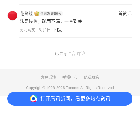
花蝴蝶
首赞
法网恢恢，疏而不漏，一查到底
河北网友
6月1日
回复
已显示全部评论
意见反馈
举报中心
隐私政策
Copyright© 1998-
2026
Tencent.All Rights Reserved
打开
腾讯新闻，看更多热点资讯
打开
APP参与讨论
3
35
11
40