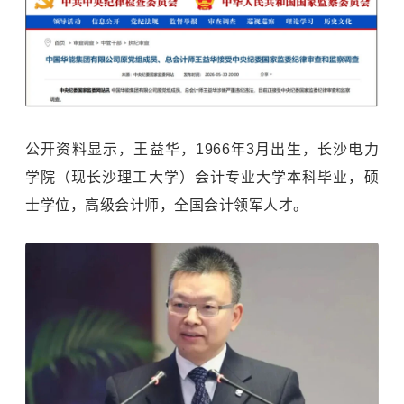
公开资料显示，王益华，1966年3月出生，长沙电力
学院（现
长沙理工大学
）会计专业大学本科毕业，硕
士学位，高级会计师，全国会计领军人才。