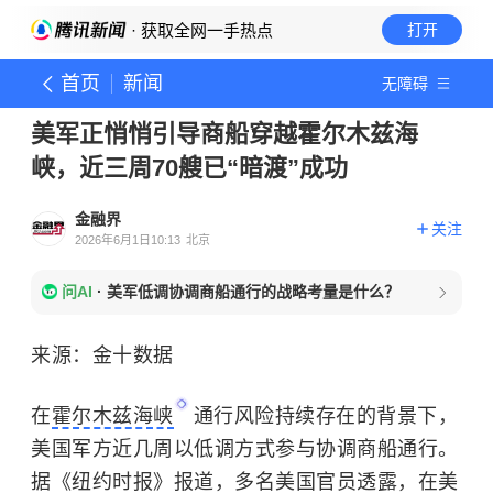
· 获取全网一手热点
打开
首页
新闻
无障碍
美军正悄悄引导商船穿越霍尔木兹海
峡，近三周70艘已“暗渡”成功
金融界
关注
2026年6月1日10:13
北京
问AI
·
美军低调协调商船通行的战略考量是什么？
来源：金十数据
在
霍尔木兹海峡
通行风险持续存在的背景下，
美国军方近几周以低调方式参与协调商船通行。
据《纽约时报》报道，多名美国官员透露，在美