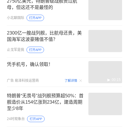
2750亿美元，特朗普级战舰贵过航
母，但这还不是最怪的
小北聊国际
打开APP
2300亿一艘战列舰，比航母还贵，美
国海军这波豪赌值不值？
止戈军是我
打开APP
凭手机号，确认领取！
00:15
广告
易泽科技运营商
了解详情
特朗普“无畏号”战列舰预算超50%：首
舰造价从154亿涨到234亿，建造周期
至少8年
24时观象台
打开APP