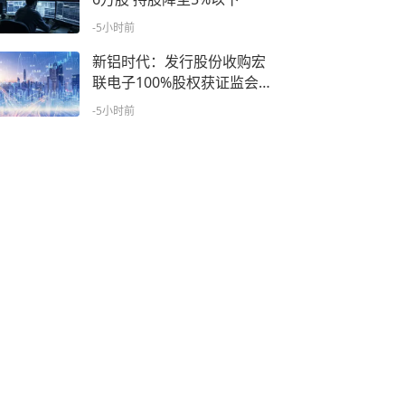
-5小时前
新铝时代：发行股份收购宏
联电子100%股权获证监会
批复
-5小时前