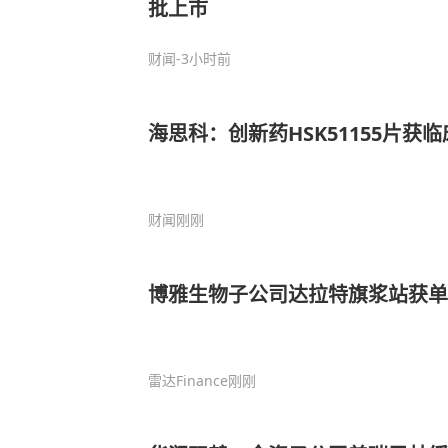
批上市
财闻
-3小时前
海思科：创新药HSK51155片获
财闻
刚刚
博雅生物子公司达拉特旗浆站获单
雷达Finance
刚刚