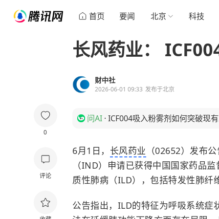
首页
要闻
北京
科技
长风药业： ICF0
财中社
2026-06-01 09:33
发布于
北京
问AI
·
ICF004吸入粉雾剂如何突破现有
0
6月1日，
长风药业
（02652）发布
（IND）申请已获得中国国家药品监
评论
质性肺病（ILD），包括特发性肺纤维
公告指出，ILD的特征为呼吸系统