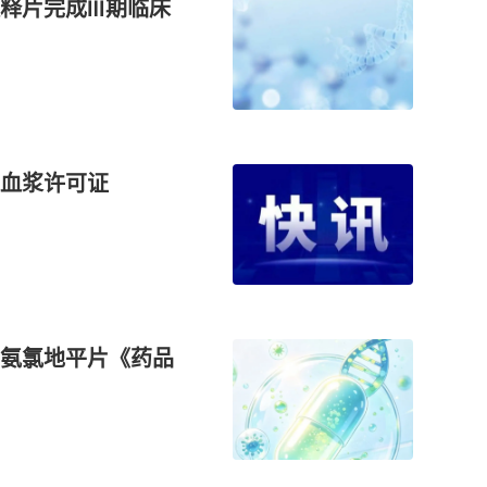
释片完成Ⅲ期临床
血浆许可证
氨氯地平片《药品