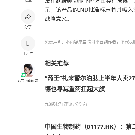
法在延缓肺功能下降方面存在局限，
收藏
示，该产品的IND批准标志着其吸
战略意义。
分享
免责声明：本内容来自腾讯平台创作者，不代表
手机看
相关推荐
“药王”礼来替尔泊肽上半年大卖2
元宝 · 新闻妹
德也靠减重药扛起大旗
九派财经
1评论
7分钟前
中国生物制药（01177.HK）：