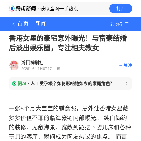
· 获取全网一手热点
打开
首页
新闻
无障碍
香港女星的豪宅意外曝光！与富豪结婚
后淡出娱乐圈，专注相夫教女
冷门神剧社
关注
2026年6月1日07:17
山东
问AI
·
人工受孕艰辛如何影响她如今的家庭角色？
一张6个月大宝宝的辅食照，意外让香港女星戴
梦梦价值不菲的临海豪宅内部曝光。 纯白简约
的装修、无敌海景、宽敞到能摆下婴儿床和各种
玩具的客厅，瞬间成为网友热议的焦点。 而更