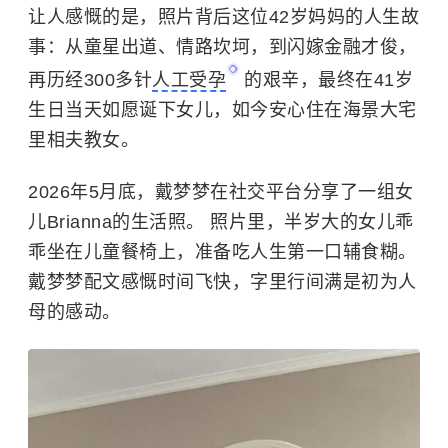
让人感慨的是，照片背后这位42岁妈妈的人生故
事：从童星出道、情路坎坷，到闪嫁金融才俊，
再历经300多针
人工受孕
的艰辛，最终在41岁
生日当天如愿诞下女儿，如今安心住在海景大宅
里相夫教女。
2026年5月底，
戴梦梦
在社交平台分享了一组女
儿Brianna的生活照。 照片里，半岁大的女儿乖
乖坐在儿童餐椅上，准备吃人生第一口辅食糊。
戴梦梦配文感慨时间飞快，字里行间满是初为人
母的感动。