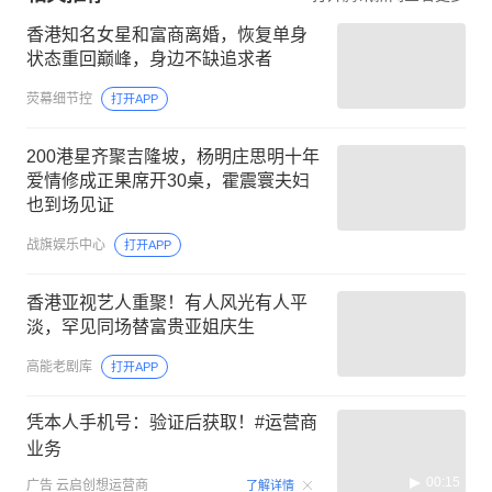
香港知名女星和富商离婚，恢复单身
状态重回巅峰，身边不缺追求者
荧幕细节控
打开APP
200港星齐聚吉隆坡，杨明庄思明十年
爱情修成正果席开30桌，霍震寰夫妇
也到场见证
战旗娱乐中心
打开APP
香港亚视艺人重聚！有人风光有人平
淡，罕见同场替富贵亚姐庆生
高能老剧库
打开APP
凭本人手机号：验证后获取！#运营商
业务
00:15
广告
云启创想运营商
了解详情