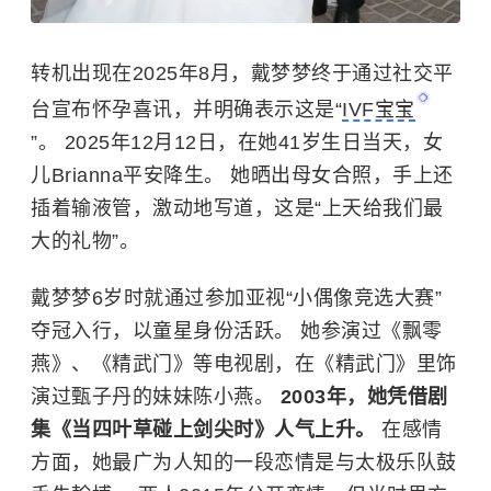
转机出现在2025年8月，戴梦梦终于通过社交平
台宣布怀孕喜讯，并明确表示这是“
IVF宝宝
”。 2025年12月12日，在她41岁生日当天，女
儿Brianna平安降生。 她晒出母女合照，手上还
插着输液管，激动地写道，这是“上天给我们最
大的礼物”。
戴梦梦6岁时就通过参加亚视“小偶像竞选大赛”
夺冠入行，以童星身份活跃。 她参演过《飘零
燕》、《精武门》等电视剧，在《精武门》里饰
演过
甄子丹
的妹妹陈小燕。
2003年，她凭借剧
集《当四叶草碰上剑尖时》人气上升。
在感情
方面，她最广为人知的一段恋情是与太极乐队鼓