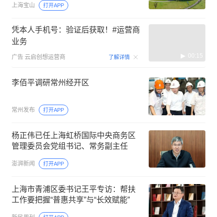
上海宝山
打开APP
凭本人手机号：验证后获取！#运营商
业务
00:15
广告
云启创想运营商
了解详情
李佰平调研常州经开区
常州发布
打开APP
杨正伟已任上海虹桥国际中央商务区
管理委员会党组书记、常务副主任
澎湃新闻
打开APP
上海市青浦区委书记王平专访：帮扶
工作要把握“普惠共享”与“长效赋能”