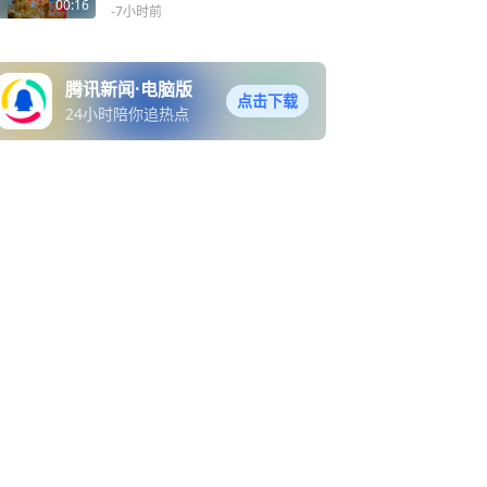
开启秋日新篇章！暑退凉
00:16
-7小时前
生，好运登场，愿大家秋风
送福，诸事顺心，财源顺
遂，烦恼消散，平安喜乐，
腾讯新闻·电脑版
一路皆有好光景
点击下载
24小时陪你追热点