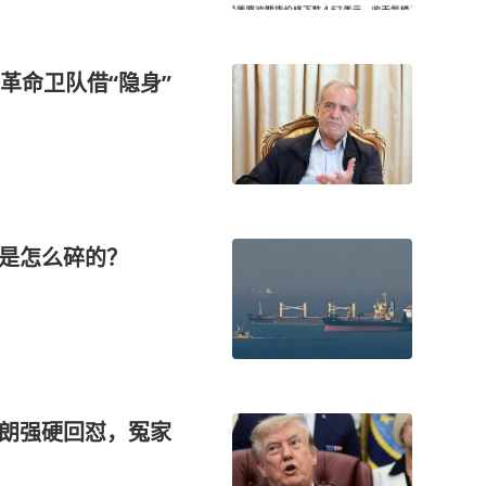
革命卫队借“隐身”
，是怎么碎的？
伊朗强硬回怼，冤家