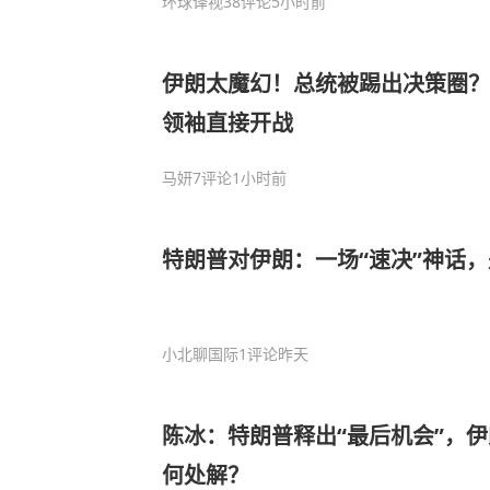
环球译视
38评论
5小时前
伊朗太魔幻！总统被踢出决策圈？
领袖直接开战
马妍
7评论
1小时前
特朗普对伊朗：一场“速决”神话
小北聊国际
1评论
昨天
陈冰：特朗普释出“最后机会”，
何处解？