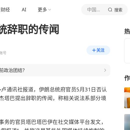
财经
AI
更多
中国新闻网
搜索
统辞职的传闻
热
关注
账号
前政治团结？
作
卢通讯社报道，伊朗总统府官员5月31日否认
杰塔巴提出辞职的传闻，称相关说法系部分境
务的官员塔巴塔巴伊在社交媒体平台发文，