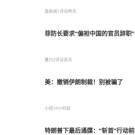
直新闻
1评论
昨天
菲防长要求“偏袒中国的官员辞职
曹兴
2评论
前天
美：撤销伊朗制裁！别被骗了
小彻
10小时前
特朗普下最后通牒：“斩首”行动