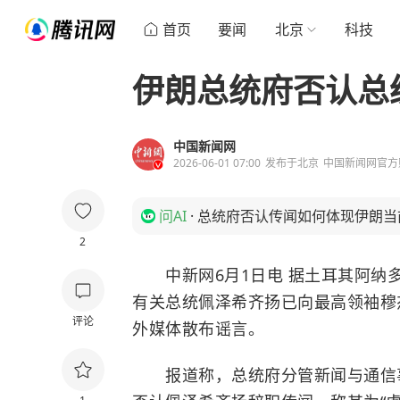
首页
要闻
北京
科技
伊朗总统府否认总
中国新闻网
2026-06-01 07:00
发布于
北京
中国新闻网官方
问AI
·
总统府否认传闻如何体现伊朗当
2
中新网6月1日电 据土耳其阿纳多
有关总统佩泽希齐扬已向最高领袖穆
评论
外媒体散布谣言。
报道称，总统府分管新闻与通信事