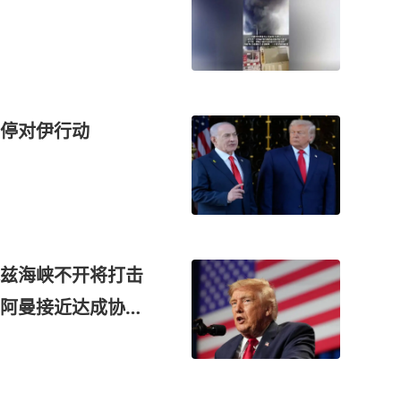
停对伊行动
兹海峡不开将打击
与阿曼接近达成协