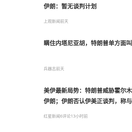
伊朗：暂无谈判计划
上观新闻
前天
瞒住内塔尼亚胡，特朗普单方面叫
兵器志
前天
美伊最新局势：特朗普威胁霍尔木
伊朗；伊朗否认伊美正谈判，称
议，海峡现有航道将关闭
红星新闻
6评论
13小时前