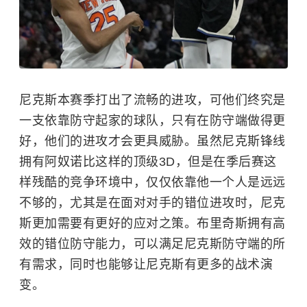
尼克斯本赛季打出了流畅的进攻，可他们终究是
一支依靠防守起家的球队，只有在防守端做得更
好，他们的进攻才会更具威胁。虽然尼克斯锋线
拥有阿奴诺比这样的顶级3D，但是在季后赛这
样残酷的竞争环境中，仅仅依靠他一个人是远远
不够的，尤其是在面对对手的错位进攻时，尼克
斯更加需要有更好的应对之策。布里奇斯拥有高
效的错位防守能力，可以满足尼克斯防守端的所
有需求，同时也能够让尼克斯有更多的战术演
变。