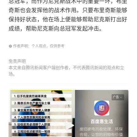
总冠军，而作为尼克斯战术中的重要一环，布里
奇斯也会发挥他的战术作用。只要布里奇斯能够
保持好状态，他在场上便能够帮助尼克斯打出好
成绩，帮助尼克斯向总冠军发起冲击。
作者声明：个人观点，仅供参考
免责声明
本文来自腾讯新闻客户端创作者，不代表腾讯新闻的观点和立
场。
广告