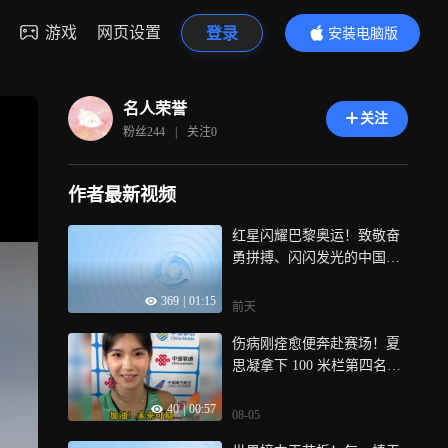
游戏
网页设置
登录
安装电脑版
内容更精彩
名人荣誉
关注
粉丝
244
|
关注
0
作者最新视频
红星闪耀巴黎奥运！致敬奋
勇拼搏、闪闪发光的中国世
界冠军
369
|
01:15
前天
伤病刚痊愈便奔赴赛场！夏
思凝拿下 100 米栏第四名，
前途可期
40
|
00:57
08-05