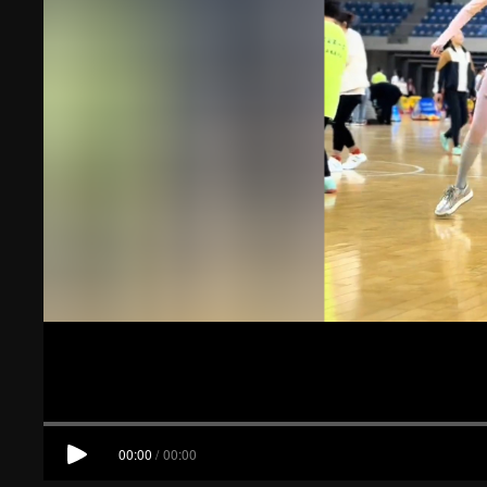
00:00
/
00:14