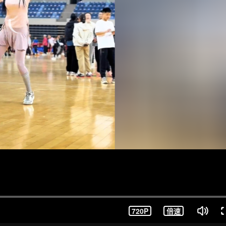
720P
倍速