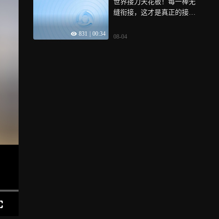
世界接力天花板！每一棒无
缝衔接，这才是真正的接力
魅力
831
|
00:34
08-04