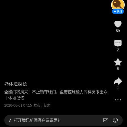
关注
59
2
5
@
体坛探长
1
全能门将风采！不止镇守球门，盘带控球能力同样亮眼出众
｜体坛记忆
2026-06-01 07:15
发布于
甘肃
打开
腾讯新闻客户端说两句