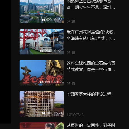
朝追海上日出夜遇都市霓
虹，烟火生生不息，深圳十
二时辰日日鲜活
920
|
01:58
07-29
我在广州花得最值的2块钱，
坐海珠有轨电车1号线，7公
里沿江风景尽收眼底
2942
|
01:29
07-10
这座全球唯四的全石结构哥
特式教堂，像是一根带血的
金刺 中法合作建设25年
1699
|
03:33
07-15
华润春笋大楼的建设过程
308
|
05:21
1评论
07-13
从辰时的一盅两件，到子时