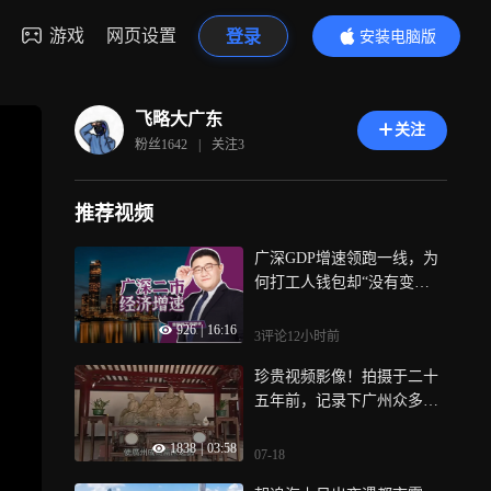
游戏
网页设置
登录
安装电脑版
内容更精彩
飞略大广东
关注
粉丝
1642
|
关注
3
推荐视频
广深GDP增速领跑一线，为
何打工人钱包却“没有变
厚”？
926
|
16:16
3评论
12小时前
珍贵视频影像！拍摄于二十
五年前，记录下广州众多名
胜古迹~
1838
|
03:58
07-18