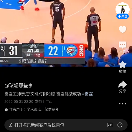
关注
评论
收藏
@
球場那些事
分享
雷霆主帅暴走!文班时倒哈滕 雷霆挑战成功
 #
雷霆
2026-05-31 22:20
发布于
广西
作者声明：个人观点，仅供参考
打开
腾讯新闻客户端说两句