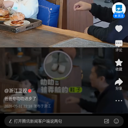
关注
评论
收藏
分享
@
浙江卫视
爸爸夸叻叻进步了
2026-05-31 22:18
发布于
浙江
打开
腾讯新闻客户端说两句