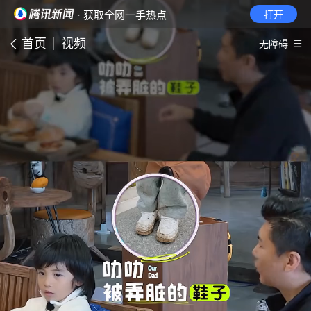
· 获取全网一手热点
打开
首页
视频
无障碍