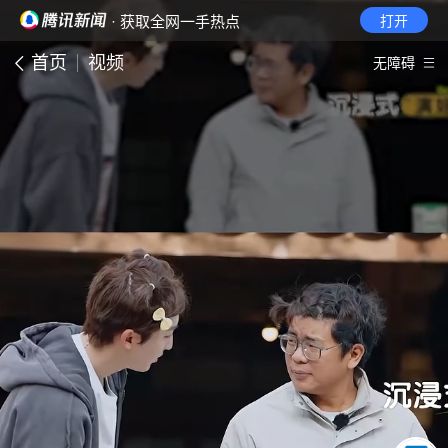
· 获取全网一手热点
打开
首页
视频
无障碍