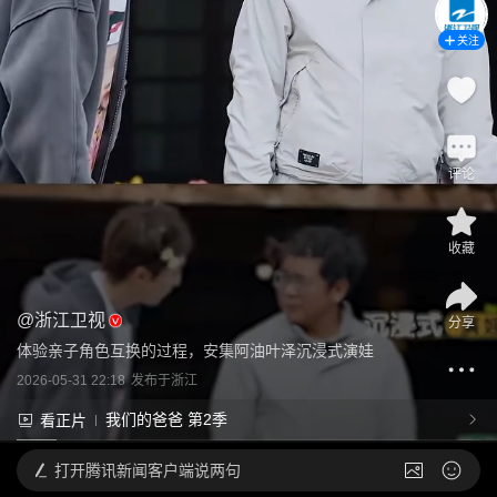
关注
评论
收藏
@
浙江卫视
分享
体验亲子角色互换的过程，安集阿油叶泽沉浸式演娃
2026-05-31 22:18
发布于
浙江
我们的爸爸 第2季
看正片
打开
腾讯新闻客户端说两句