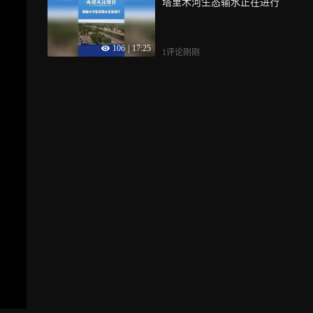
塔里木河生态输水正在进行
106
|
17:25
1评论
刚刚