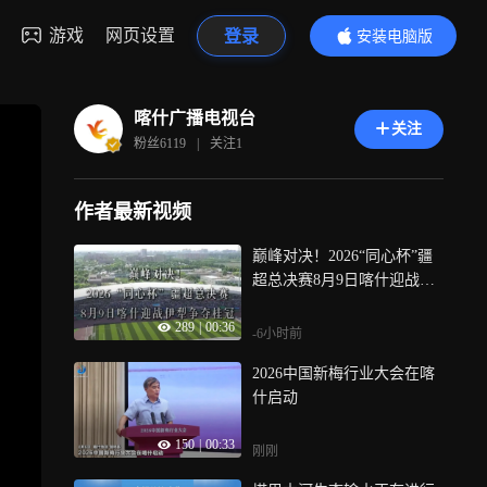
游戏
网页设置
登录
安装电脑版
内容更精彩
喀什广播电视台
关注
粉丝
6119
|
关注
1
作者最新视频
巅峰对决！2026“同心杯”疆
超总决赛8月9日喀什迎战伊
犁争夺桂冠
289
|
00:36
-6小时前
2026中国新梅行业大会在喀
什启动
150
|
00:33
刚刚