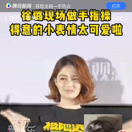
· 获取全网一手热点
打开
首页
视频
无障碍