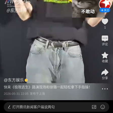
关注
1
评论
收藏
分享
@
东方娱乐
快来《极限逃生》路演现场和徐璐一起轻松拿下手指操！
2026-05-31 22:05
发布于
上海
打开
腾讯新闻客户端说两句