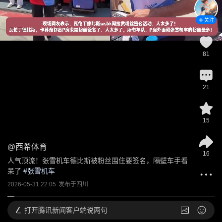
关注
81
21
15
@
西希体育
16
人气顶流！张雪机车德比斯被粉丝围住要签名，隔壁车手看
呆了
 #
张雪机车
2026-05-31 22:05
发布于
四川
打开
腾讯新闻客户端说两句