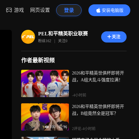
游戏
网页设置
登录
安装电脑版
内容更精彩
PEL和平精英职业联赛
关注
粉丝
162
|
关注
0
作者最新视频
2026和平精英世俱杯即将开
战，A组大乱斗强度拉满！
257
|
02:30
-4小时前
2026和平精英世俱杯即将开
战，B组竟然全是冠军？
100
|
02:16
2评论
-4小时前