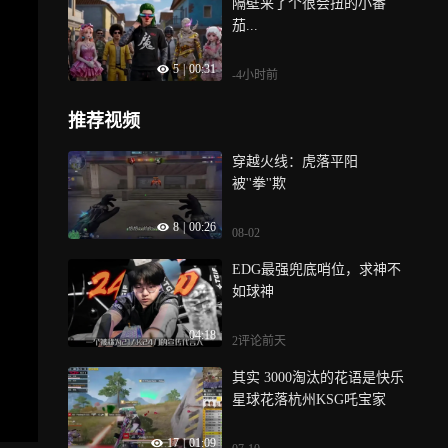
隔壁来了个很会扭的小番
茄...
5
|
00:31
-4小时前
推荐视频
穿越火线：虎落平阳
被''拳''欺
8
|
00:26
08-02
EDG最强兜底哨位，求神不
如球神
04:18
2评论
前天
其实 3000淘汰的花语是快乐
星球花落杭州KSG吒宝家
17
|
01:09