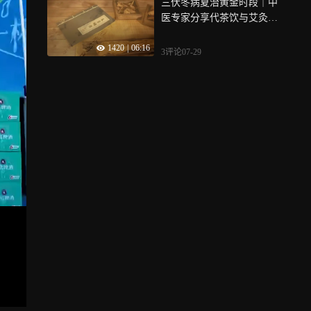
三伏冬病夏治黄金时段｜中
医专家分享代茶饮与艾灸贴
居家养生方法，顺应天时补
1420
|
06:16
足阳气，远离寒湿困扰
3评论
07-29