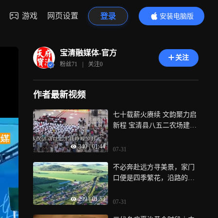
游戏
网页设置
登录
安装电脑版
内容更精彩
宝清融媒体-官方
关注
粉丝
71
|
关注
0
作者最新视频
七十载薪火赓续 文韵聚力启
新程 宝清县八五二农场建场
70周年文艺演出燃动全城！
340
|
01:44
07-31
不必奔赴远方寻美景，家门
口便是四季繁花，沿路的鲜
花、整洁的小院、热闹的广
299
|
01:53
场舞，这里就是：宝清县龙
07-31
头镇！