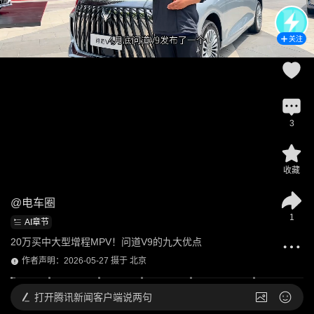
关注
3
收藏
@
电车圈
1
AI章节
20万买中大型增程MPV！问道V9的九大优点
作者声明：2026-05-27 摄于 北京
打开
腾讯新闻客户端说两句