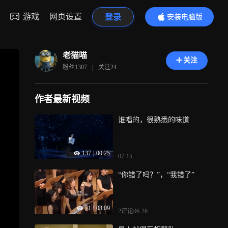
游戏
网页设置
登录
安装电脑版
内容更精彩
老猫喵
关注
粉丝
1307
|
关注
24
作者最新视频
谁唱的，很熟悉的味道
137
|
00:25
07-15
“你错了吗？”，“我错了”
71
|
03:09
2评论
06-26