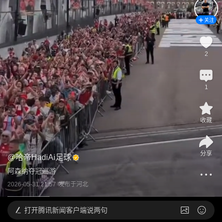
关注
2
1
收藏
分享
@
哈帝HadiAi足球
阿森纳夺冠巡游
2026-05-31 21:57
发布于
河北
打开
腾讯新闻客户端说两句