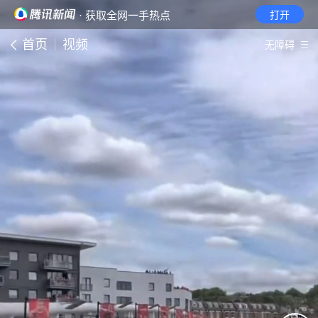
· 获取全网一手热点
打开
首页
视频
无障碍