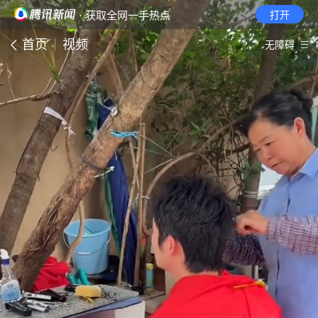
· 获取全网一手热点
打开
首页
视频
无障碍