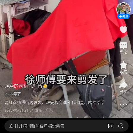
关注
评论
收藏
@
摩的司机徐师傅
分享
AI章节
网红徐师傅街边理发、理完秒变80年代明星、哈哈哈哈
2026-05-31 21:54
发布于
广东
打开
腾讯新闻客户端说两句