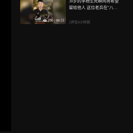
30岁的李杨生死瞬间将希望
留给他人 这位老兵在“八一”
完成最后一次冲锋
190
|
06:53
2评论
4小时前