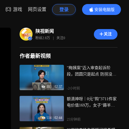
游戏
网页设置
登录
安装电脑版
内容更精彩
陕视新闻
关注
粉丝
2.8万
|
关注
0
作者最新视频
“梅姨案”迈入审查起诉阶
段，团圆只是起点 防拐没有
终点
103
|
02:37
-2小时前
额滴神呀｜0元“购”3711件家
电价值169万，女子“薅羊毛”
被刑拘，贪小利终究毁了自
114
|
02:44
己
25分钟前