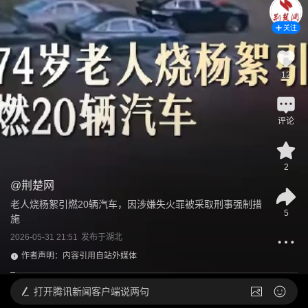
关注
12
评论
2
@
荆楚网
老人烧杨絮引燃20辆汽车，因涉嫌失火罪被采取刑事强制措
5
施
2026-05-31 21:51
发布于
湖北
作者声明：内容引用自站外媒体
打开
腾讯新闻客户端说两句