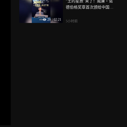
“王的星辰”来了！威廉・诺
德伯格奖章首次颁给中国科
学家，还以他的名字命名了
29
|
02:21
一颗小行星，他让我国的空
5小时前
间天气领域从无到有，成为
除美国外第二个拥有日地空
间天气全链条业务监测能力
的国家，让我们一起致敬这
位时代新星，中国气象人
——王劲松