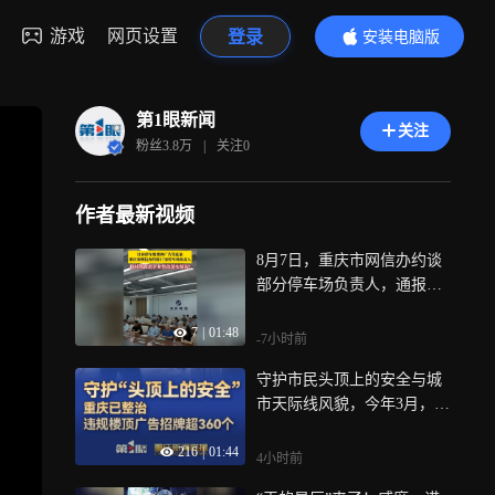
游戏
网页设置
登录
安装电脑版
内容更精彩
第1眼新闻
关注
粉丝
3.8万
|
关注
0
作者最新视频
8月7日，重庆市网信办约谈
部分停车场负责人，通报违
法违规行为，并要求限期依
7
|
01:48
法整改
-7小时前
守护市民头顶上的安全与城
市天际线风貌，今年3月，我
市启动楼顶户外广告招牌专
216
|
01:44
项整治，截至目前，已整治
4小时前
违规楼顶广告招牌360多个