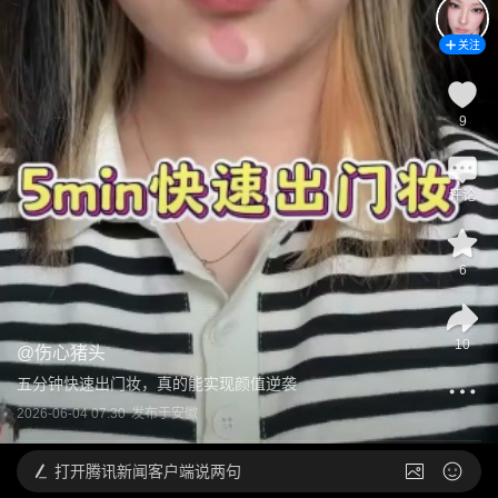
关注
9
评论
6
10
@
伤心猪头
五分钟快速出门妆，真的能实现颜值逆袭
2026-06-04 07:30
发布于
安徽
打开
腾讯新闻客户端说两句