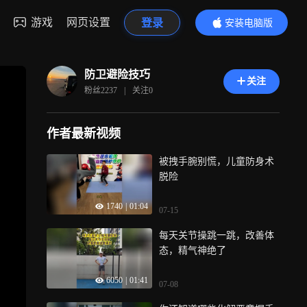
游戏
网页设置
登录
安装电脑版
内容更精彩
防卫避险技巧
关注
粉丝
2237
|
关注
0
作者最新视频
被拽手腕别慌，儿童防身术
脱险
1740
|
01:04
07-15
每天关节操跳一跳，改善体
态，精气神绝了
6050
|
01:41
07-08