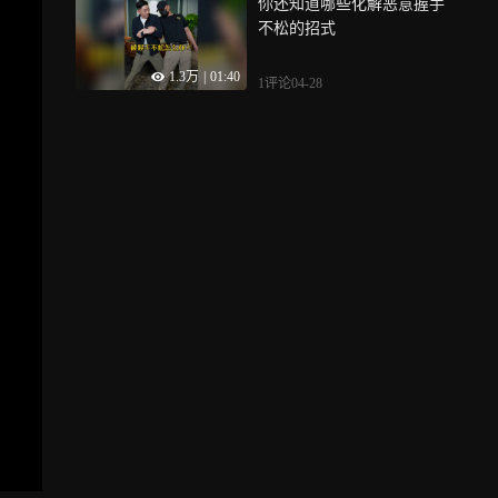
你还知道哪些化解恶意握手
不松的招式
1.3万
|
01:40
1评论
04-28