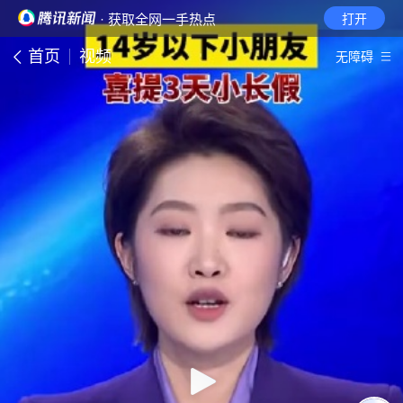
· 获取全网一手热点
打开
首页
视频
无障碍