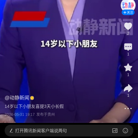
关注
2
1
1
1
@
动静新闻
14岁以下小朋友喜提3天小长假
2026-05-31 19:17
发布于
贵州
打开
腾讯新闻客户端说两句