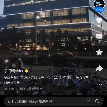
关注
19
7
6
@
海鸥video
6
曝京东禁止加班超过12点等，“3个12”工时原则引争议
 #
刘
强东
 #
京东
2026-05-31 19:17
发布于
重庆
打开
腾讯新闻客户端说两句