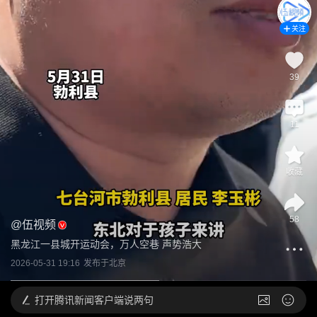
关注
39
11
收藏
58
@
伍视频
黑龙江一县城开运动会，万人空巷 声势浩大
2026-05-31 19:16
发布于
北京
打开
腾讯新闻客户端说两句