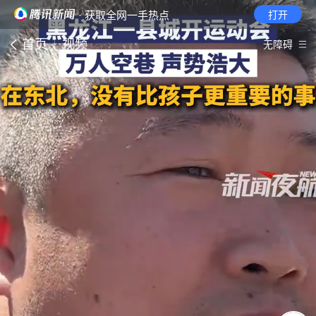
· 获取全网一手热点
打开
首页
视频
无障碍