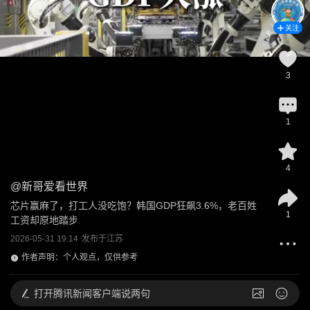
关注
3
1
4
@
新哥爱看世界
芯片赢麻了，打工人没吃饱？韩国GDP狂飙3.6%，老百姓
1
工资却原地踏步
2026-05-31 19:14
发布于
江苏
作者声明：个人观点，仅供参考
打开
腾讯新闻客户端说两句