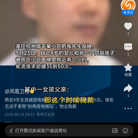
关注
1
1
收藏
@
凤凰卫视
1
两名9岁女孩被困电梯2小时，轮流按求助键超35次，保安
无动于衷称“别再按电梯玩”，物业致歉
2026-05-31 19:12
发布于
北京
打开
腾讯新闻客户端说两句