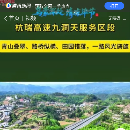
· 获取全网一手热点
打开
首页
视频
无障碍