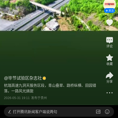
关注
1
评论
收藏
@
毕节试验区杂志社
分享
杭瑞高速九洞天服务区段，青山叠翠、路桥纵横、田园错
落，一路风光旖旎
2026-05-31 19:11
发布于
贵州
打开
腾讯新闻客户端说两句