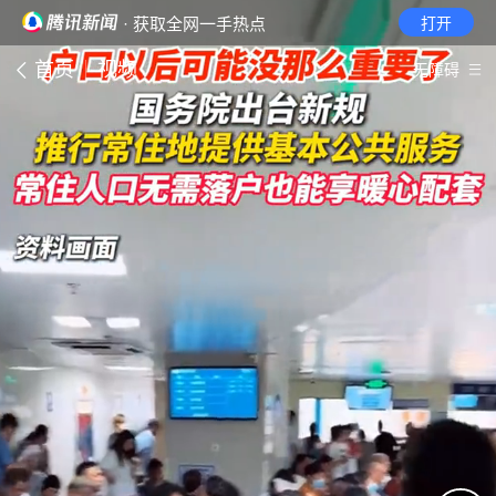
· 获取全网一手热点
打开
首页
视频
无障碍