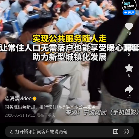
关注
18
2
8
15
@
海鸥video
国务院出台新规，推行常住地提供基本公共服务
2026-05-31 19:11
发布于
重庆
打开
腾讯新闻客户端说两句