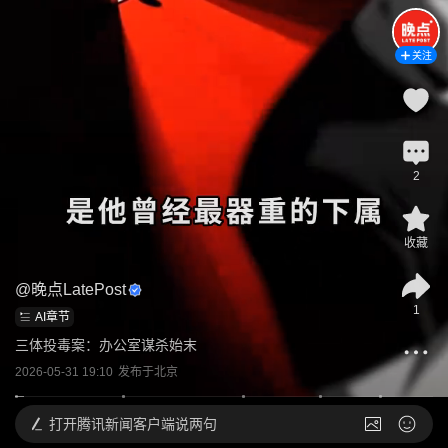
关注
2
收藏
@
晚点LatePost
1
AI章节
三体投毒案：办公室谋杀始末
2026-05-31 19:10
发布于
北京
打开
腾讯新闻客户端说两句