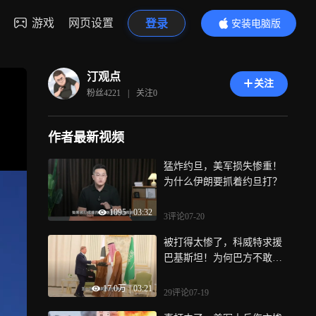
游戏
网页设置
登录
安装电脑版
内容更精彩
汀观点
关注
粉丝
4221
|
关注
0
作者最新视频
猛炸约旦，美军损失惨重！
为什么伊朗要抓着约旦打？
1095
|
03:32
3评论
07-20
被打得太惨了，科威特求援
巴基斯坦！为何巴方不敢
接？
17.0万
|
03:21
29评论
07-19