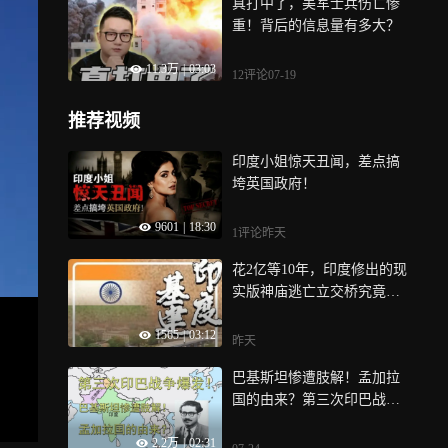
真打中了，美军士兵伤亡惨
重！背后的信息量有多大？
11.3万
|
03:03
12评论
07-19
推荐视频
印度小姐惊天丑闻，差点搞
垮英国政府！
9601
|
18:30
1评论
昨天
花2亿等10年，印度修出的现
实版神庙逃亡立交桥究竟多
离谱？
1565
|
03:12
昨天
巴基斯坦惨遭肢解！孟加拉
国的由来？第三次印巴战争
爆发！
2.2万
|
02:31