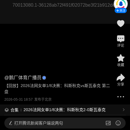
70013080.1-36128ab72f491f02072be3f21b912dee
关注
评论
收藏
@
鹅厂体育广播员
分享
【回放】2026法网女单1/8决赛：科斯秋克vs斯瓦泰克 第二
盘
2026-05-31 18:57
发布于
北京
2026法网女单1/8决赛：科斯秋克2-0斯瓦泰克
合集
打开
腾讯新闻客户端说两句