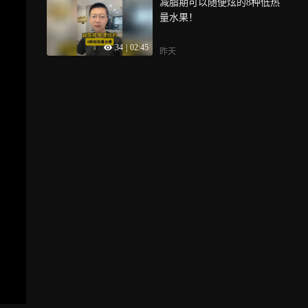
减脂期可以随便炫的8种低热
量水果！
34
|
02:45
昨天