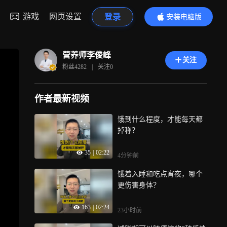
游戏
网页设置
登录
安装电脑版
内容更精彩
营养师李俊峰
关注
粉丝
4282
|
关注
0
作者最新视频
饿到什么程度，才能每天都
掉称？
35
|
02:22
4分钟前
饿着入睡和吃点宵夜，哪个
更伤害身体？
163
|
02:24
23小时前