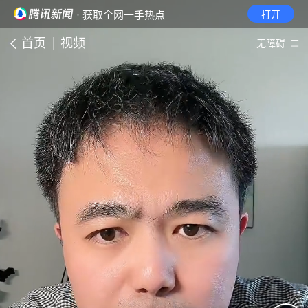
· 获取全网一手热点
打开
首页
视频
无障碍