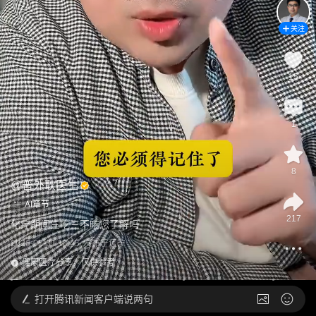
关注
15
1
8
@
普外耿医生
AI章节
217
化疗期间三吃三不吃您了解吗
2026-05-31 18:45
发布于
辽宁
健康医疗分享，仅供参考
打开
腾讯新闻客户端说两句