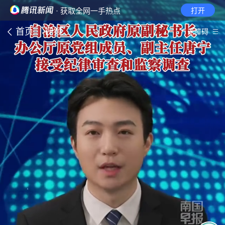
· 获取全网一手热点
打开
首页
视频
无障碍