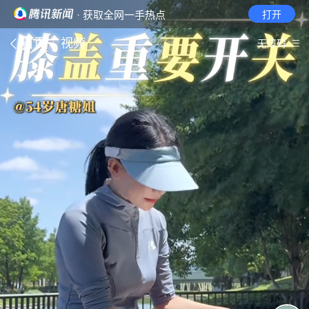
· 获取全网一手热点
打开
首页
视频
无障碍