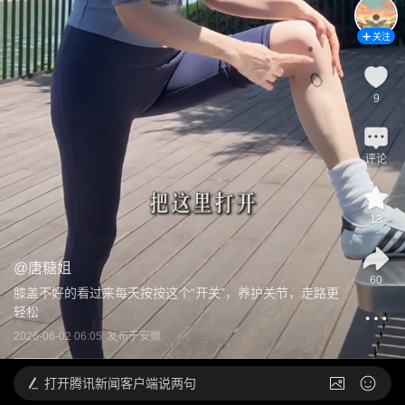
关注
9
评论
13
@
唐糖姐
60
膝盖不好的看过来每天按按这个“开关”，养护关节，走路更
轻松
2026-06-02 06:05
发布于
安徽
打开
腾讯新闻客户端说两句