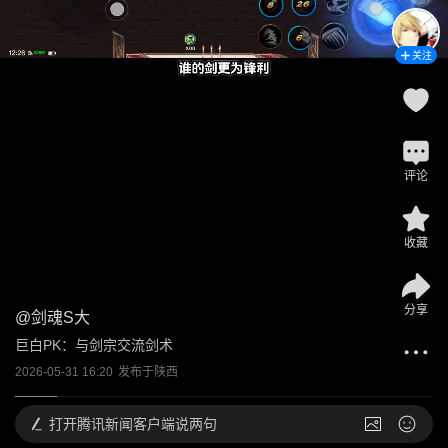
关注
评论
收藏
分享
@
剑魂S大
巨白PK：与剑宗交流剑术
2026-05-31 16:20
发布于
陕西
打开
腾讯新闻客户端说两句